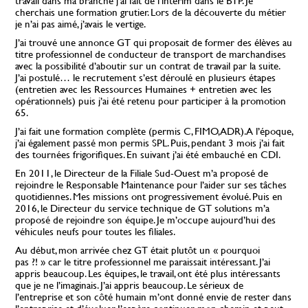
travail dans ma branche j’ai fait de l’intérim dans le BTP. Je
cherchais une formation grutier. Lors de la découverte du métier
je n’ai pas aimé, j’avais le vertige.
J’ai trouvé une annonce GT qui proposait de former des élèves au
titre professionnel de conducteur de transport de marchandises
avec la possibilité d’aboutir sur un contrat de travail par la suite.
J’ai postulé… le recrutement s’est déroulé en plusieurs étapes
(entretien avec les Ressources Humaines + entretien avec les
opérationnels) puis j’ai été retenu pour participer à la promotion
65.
J’ai fait une formation complète (permis C, FIMO, ADR). A l’époque,
j’ai également passé mon permis SPL. Puis, pendant 3 mois j’ai fait
des tournées frigorifiques. En suivant j’ai été embauché en CDI.
En 2011, le Directeur de la Filiale Sud-Ouest m’a proposé de
rejoindre le Responsable Maintenance pour l’aider sur ses tâches
quotidiennes. Mes missions ont progressivement évolué. Puis en
2016, le Directeur du service technique de GT solutions m’a
proposé de rejoindre son équipe. Je m’occupe aujourd’hui des
véhicules neufs pour toutes les filiales.
Au début, mon arrivée chez GT était plutôt un « pourquoi
pas ?! » car le titre professionnel me paraissait intéressant. J’ai
appris beaucoup. Les équipes, le travail, ont été plus intéressants
que je ne l’imaginais. J’ai appris beaucoup. Le sérieux de
l’entreprise et son côté humain m’ont donné envie de rester dans