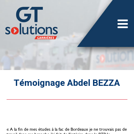
Témoignage Abdel BEZZA
« A la fin de mes études à la fac de Bordeaux je ne trouvais pas de