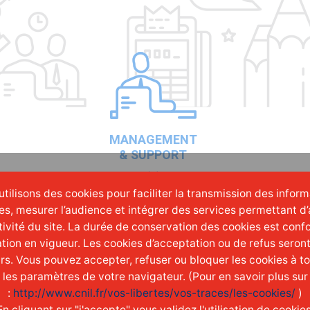
MANAGEMENT
& SUPPORT
(0)
tilisons des cookies pour faciliter la transmission des infor
es, mesurer l’audience et intégrer des services permettant d’
ctivité du site. La durée de conservation des cookies est conf
tion en vigueur. Les cookies d’acceptation ou de refus seron
urs. Vous pouvez accepter, refuser ou bloquer les cookies à 
t les paramètres de votre navigateur. (Pour en savoir plus sur
:
http://www.cnil.fr/vos-libertes/vos-traces/les-cookies/
)
En cliquant sur "j'accepte" vous validez l'utilisation de cookies