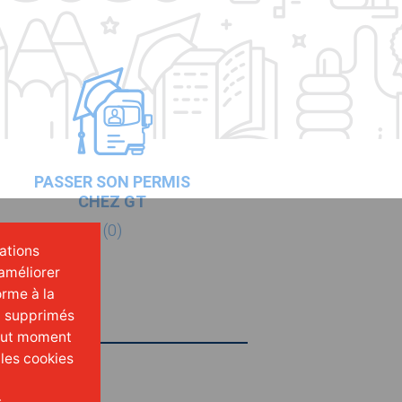
PASSER SON PERMIS
CHEZ GT
(0)
mations
améliorer
orme à la
t supprimés
tout moment
 les cookies
.