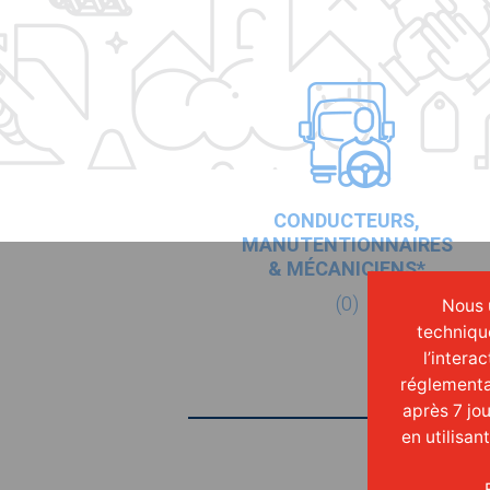
CONDUCTEURS,
MANUTENTIONNAIRES
& MÉCANICIENS*
(0)
Nous u
techniqu
l’intera
réglementa
après 7 jo
en utilisan