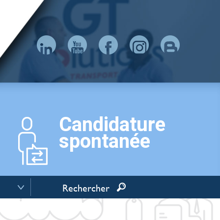
Candidature
spontanée