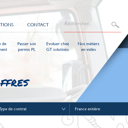
UTIONS
CONTACT
ue
de
Passer
son
Evoluer
chez
Nos métiers
ment
permis PL
GT solutions
en vidéo
ffres