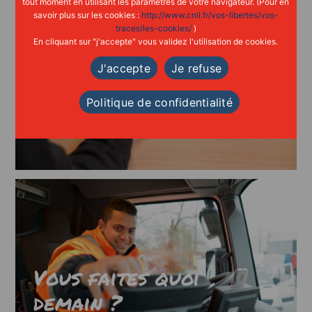
tout moment en utilisant les paramètres de votre navigateur. (Pour en
savoir plus sur les cookies :
http://www.cnil.fr/vos-libertes/vos-
traces/les-cookies/
)
En cliquant sur "j'accepte" vous validez l'utilisation de cookies.
J'accepte
Je refuse
Politique de confidentialité
Vous faites quoi
demain ?